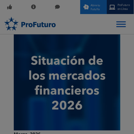
ProFuturo
Abre tu
en Línea
FutuYa