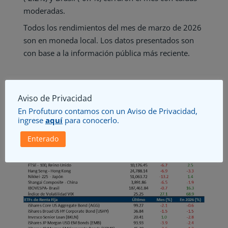
moderadas.
Todos los rendimientos del mes de marzo de 2026
son en moneda local. Los datos presentados son
con base a la información pública más reciente.
Aviso de Privacidad
Principales índices
En Profuturo contamos con un Aviso de Privacidad,
ingrese
aquí
para conocerlo.
Enterado